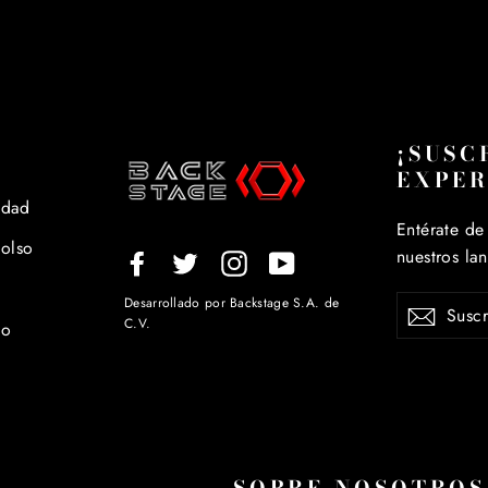
en
Faceb
¡SUSC
EXPER
idad
Entérate de
bolso
nuestros la
Facebook
Twitter
Instagram
YouTube
SUSCRÍB
Desarrollado por Backstage S.A. de
A
C.V.
io
NUESTR
LISTA
DE
CORREO