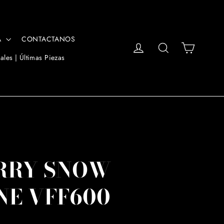
A
CONTACTANOS
Carrito
Ingresar
Buscar
ales | Últimas Piezas
URRY SNOW
NE VFF600