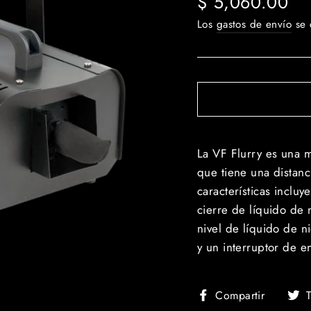
$ 5,060.00
habitual
Los
gastos de envío
se 
La VF Flurry es una 
que tiene una distanc
características incluy
cierre de líquido de
nivel de líquido de n
y un interruptor de 
Compar
Compartir
T