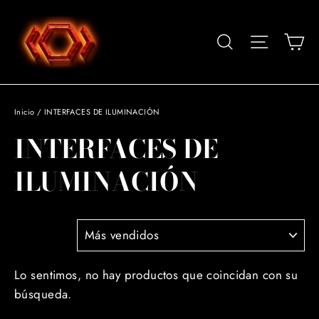
Ir
directamente
Car
Buscar
Navegació
al
contenido
Inicio
/
INTERFACES DE ILUMINACIÓN
INTERFACES DE
ILUMINACIÓN
ORDENAR
Lo sentimos, no hay productos que coincidan con su
búsqueda.