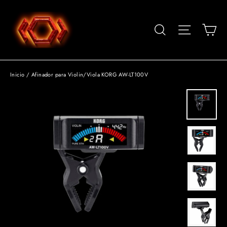
Ir
directamente
Car
Buscar
Navegació
al
contenido
Inicio
/
Afinador para Violin/Viola KORG AW-LT100V