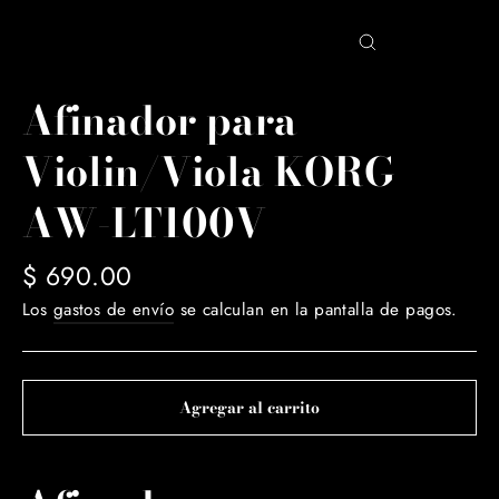
Cerrar
(esc)
Afinador para
Violin/Viola KORG
AW-LT100V
Precio
$ 690.00
habitual
Los
gastos de envío
se calculan en la pantalla de pagos.
Agregar al carrito