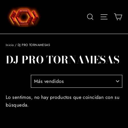
Ir
directamente
Car
Buscar
Navegació
al
contenido
Inicio
/
DJ PRO TORNAMESAS
DJ PRO TORNAMESAS
ORDENAR
Lo sentimos, no hay productos que coincidan con su
búsqueda.